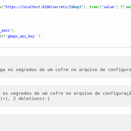
s
(
"https://localhost:8200/secrets/
{$key}
"
)
,
true
)
[
'value'
]
 ?? 
nu
_pass'
)
,
lt
(
'gmaps_api_key'
)
,
 os segredos de um cofre no arquivo de configuraçã