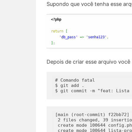
Supondo que você tenha esse arqu
<?php
return
[
'db_pass'
=>
'senha123'
,
]
;
Depois de criar esse arquivo você 
# Comando fatal

$ git add .

[main (root-commit) f22bb72] 
 2 files changed, 39 insertio
 create mode 100644 config.php