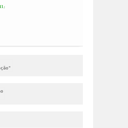
ll
;
o
