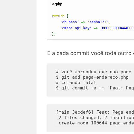
<?php
return
[
'db_pass'
=>
'senha123'
,
'gmaps_api_key'
=>
'BBBCCCDDDAAAFFF
]
;
E a cada commit você roda outro 
# você aprendeu que não pode 
$ git add pega-endereco.php

# comando fatal

[main 3ecdef6] Feat: Pega end
 2 files changed, 2 insertion