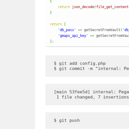
{
return
json_decode
(
file_get_content
}
return
[
'db_pass'
=>
 getSecretFromVault
(
'db
'gmaps_api_key'
=>
 getSecretFromVau
]
;
$ git add config.php

[main 53fee5d] internal: Pega