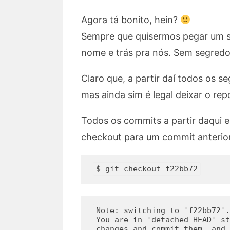
Agora tá bonito, hein?
Sempre que quisermos pegar um se
nome e trás pra nós. Sem segred
Claro que, a partir daí todos os 
mas ainda sim é legal deixar o repo
Todos os commits a partir daqui 
checkout para um commit anterior 
Note: switching to 'f22bb72'.

You are in 'detached HEAD' st
changes and commit them, and 