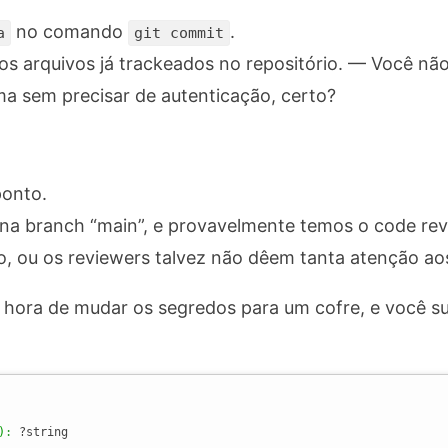
no comando
.
a
git commit
 os arquivos já trackeados no repositório. — Você n
ma sem precisar de autenticação, certo?
ponto.
 na branch “main”, e provavelmente temos o code re
o, ou os reviewers talvez não dêem tanta atenção ao
hora de mudar os segredos para um cofre, e você s
)
: