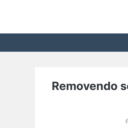
Pular
para
o
conteúdo
Removendo s