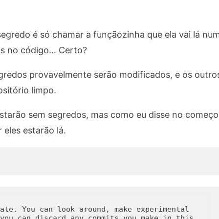
gredo é só chamar a funçãozinha que ela vai lá nu
os no código… Certo?
segredos provavelmente serão modificados, e os outr
sitório limpo.
estarão sem segredos, mas como eu disse no começo d
eles estarão lá.
ate. You can look around, make experimental

you can discard any commits you make in this
