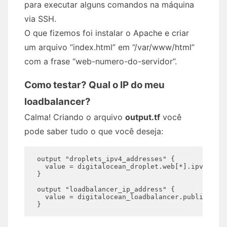
para executar alguns comandos na máquina
via SSH.
O que fizemos foi instalar o Apache e criar
um arquivo “index.html” em “/var/www/html”
com a frase “web-numero-do-servidor”.
Como testar? Qual o IP do meu
loadbalancer?
Calma! Criando o arquivo
output.tf
você
pode saber tudo o que você deseja:
output "droplets_ipv4_addresses" {

  value = digitalocean_droplet.web[*].ipv4_addr
}

output "loadbalancer_ip_address" {

  value = digitalocean_loadbalancer.public.ip
