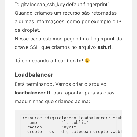
“digitalocean_ssh_key.default.fingerprint”.
Quando criamos um recurso são retornadas
algumas informações, como por exemplo o IP
da droplet.
Nesse caso estamos pegando o fingerprint da
chave SSH que criamos no arquivo
ssh.tf
.
Tá começando a ficar bonito!
Loadbalancer
Está terminando. Vamos criar o arquivo
loadbalancer.tf
, para apontar para as duas
maquininhas que criamos acima:
resource "digitalocean_loadbalancer" "public" {
  name        = "lb-public"

  region      = "nyc1"

  droplet_ids = digitalocean_droplet.web[*].id
