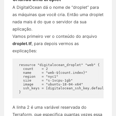
A DigitalOcean dá o nome de “droplet” para
as máquinas que você cria. Então uma droplet
nada mais é do que o servidor da sua
aplicação.
Vamos primeiro ver o conteúdo do arquivo
droplet.tf
, para depois vermos as
explicações:
resource "digitalocean_droplet" "web" {

  count    = 2

  name     = "web-${count.index}"

  region   = "nyc1"

  size     = "s-1vcpu-1gb"

  image    = "ubuntu-18-04-x64"

  ssh_keys = [digitalocean_ssh_key.default.fing
A linha 2 é uma variável reservada do
Terraform, que especifica quantas vezes essa