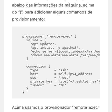
abaixo das informações da máquina, acima
do “}”, para adicionar alguns comandos de
provisionamento:
  provisioner "remote-exec" {

    inline = [

      "apt update",

      "apt install -y apache2",

      "echo server-${count.index}>/var/www/html
      "chown www-data:www-data /var/www/html/in
    ]

    connection {

      type        = "ssh"

      host        = self.ipv4_address

      user        = "root"

      private_key = file("~/.ssh/id_rsa")

      timeout     = "2m"

    }

Acima usamos o provisionador “remote_exec”