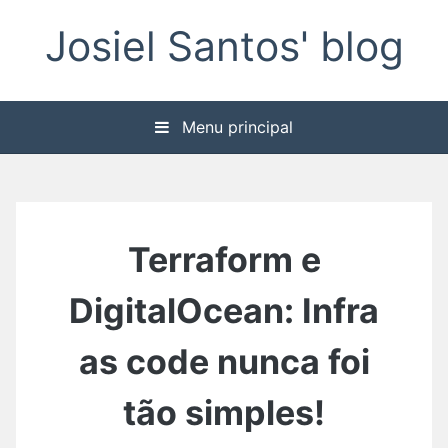
Pular
Josiel Santos' blog
para
o
conteúdo
Menu principal
Terraform e
DigitalOcean: Infra
as code nunca foi
tão simples!