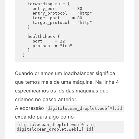
  forwarding_rule {

    entry_port      = 80

    entry_protocol  = "http"

    target_port     = 80

    target_protocol = "http"

  }

  healthcheck {

    port     = 22

    protocol = "tcp"

  }

Quando criamos um loadbalancer significa
que temos mais de uma máquina. Na linha 4
especificamos os ids das máquinas que
criamos no passo anterior.
A expressão
digitalocean_droplet.web[*].id
expande para algo como
[digitalocean_droplet.web[0].id,
digitalocean_droplet.web[1].id]
.