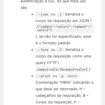
autenticação e SSL. As que mais uso
são:
ou
: Serializa o
--json
-j
corpo da requisição em JSON (
{"campo1":"valor1","campo2":"
valor2"}
), se não for especificado, esse
é o formato padrão
ou
: Serializa o
--form
-f
corpo da requisição como uma
query HTTP (
)
campo1=valor1&campo2=valor2
ou
:
--print
-p
<str>
Combinação “HBhb” indicando o
que deve ser retornado; H –
cabeçalhos da requisição, B –
Corpo da requisição, h –