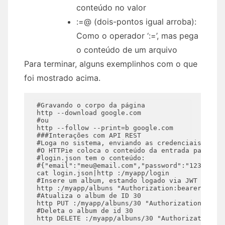
conteúdo no valor
:=@ (dois-pontos igual arroba):
Como o operador ‘:=’, mas pega
o conteúdo de um arquivo
Para terminar, alguns exemplinhos com o que
foi mostrado acima.
#Gravando o corpo da página

http --download google.com

#ou

http --follow --print=b google.com

###Interações com API REST

#Loga no sistema, enviando as credenciais que e
#O HTTPie coloca o conteúdo da entrada padrão (
#login.json tem o conteúdo:

#{"email":"meu@email.com","password":"123"}

cat login.json|http :/myapp/login

#Insere um album, estando logado via JWT (o tok
http :/myapp/albuns "Authorization:bearer $(cat
#Atualiza o album de ID 30

http PUT :/myapp/albuns/30 "Authorization:beare
#Deleta o album de id 30
