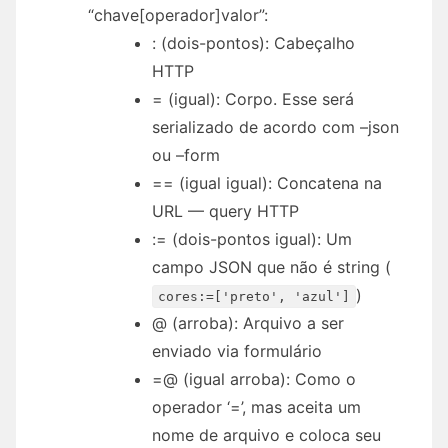
“chave[operador]valor”:
: (dois-pontos): Cabeçalho
HTTP
= (igual): Corpo. Esse será
serializado de acordo com –json
ou –form
== (igual igual): Concatena na
URL — query HTTP
:= (dois-pontos igual): Um
campo JSON que não é string (
)
cores:=['preto', 'azul']
@ (arroba): Arquivo a ser
enviado via formulário
=@ (igual arroba): Como o
operador ‘=’, mas aceita um
nome de arquivo e coloca seu